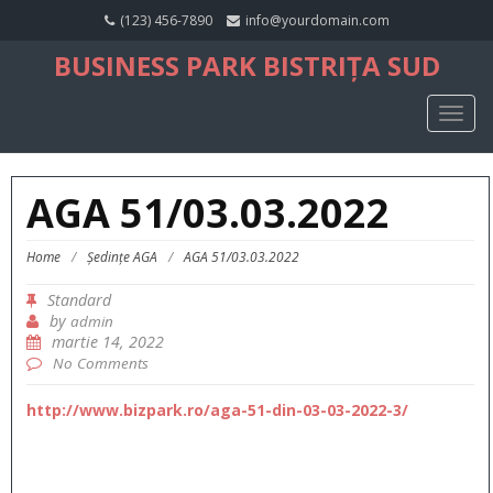
(123) 456-7890
info@yourdomain.com
BUSINESS PARK BISTRIȚA SUD
TOGG
NAVIG
AGA 51/03.03.2022
Home
/
Ședințe AGA
/
AGA 51/03.03.2022
Standard
by
admin
martie 14, 2022
No Comments
http://www.bizpark.ro/aga-51-din-03-03-2022-3/