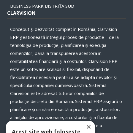
BUSINESS PARK BISTRIȚA SUD
CLARVISION
Conceput și dezvoltat complet în România, Clarvision
ERP gestionează întregul proces de producție – de la
tehnologia de producție, planificarea și execuţia
comenzilor, până la transpunerea acestora în
contabilitatea financiară și a costurilor. Clarvision ERP
este un software scalabil si flexibil, dispunând de
flexibilitatea necesară pentru a se adapta nevoilor și
specificului companiei dumneavoastră. Sistemul
Clarvision este adresat tuturor companiilor de
producție discretă din România. Sistemul ERP asigură o
planificare și urmărire exactă a producției, a stocurilor,
a lanţului de aprovizionare, a costurilor și a fluxului de
×
numerar, a termenelor de livrare și onorare a
Acest site web folosește