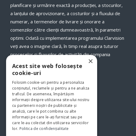
planificare și urmărire exactă a producției, a stocurilor,
a lanţului de aprovizionare, a costurilor și a fluxului de
numerar, a termenelor de livrare și onorare a
comenzilor către clienții dumneavoastră, în parametri
optimi. Odată cu implementarea programului Clarvision
veți avea o imagine clară, în timp real asupra tuturor
proceselor şi fluxurilor de activităţi din compania
×
dumneavoastră.
www.clarvision.ro
Acest site web folosește
cookie-uri
Str.Nicolae Titulescu 6, Bistrita
Folosim cookie-uri pentru a personaliza
Tel. 0040-744-772139
conținutul, reclamele și pentru a ne analiza
traficul. De asemenea, împărtășim
informații despre utilizarea site-ului nostru
cu partenerii noștri de publicitate și
analiză, care le pot combina cu alte
informații pe care le-ați furnizat sau pe
care le-au colectat din utilizarea serviciilor
lor.
Politica de confidențialitate