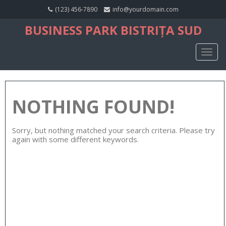
(123) 456-7890
info@yourdomain.com
BUSINESS PARK BISTRIȚA SUD
TOGG
NAVIG
NOTHING FOUND!
Sorry, but nothing matched your search criteria. Please try
again with some different keywords.