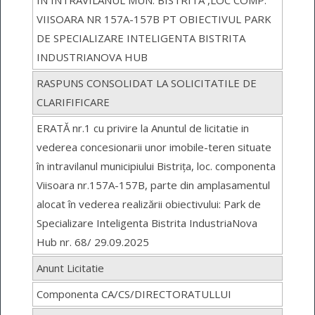
IN INTRAVILANUL MUN. BISTRITA ,LOC COMP.
VIISOARA NR 157A-157B PT OBIECTIVUL PARK
DE SPECIALIZARE INTELIGENTA BISTRITA
INDUSTRIANOVA HUB
RASPUNS CONSOLIDAT LA SOLICITATILE DE
CLARIFIFICARE
ERATĂ nr.1 cu privire la Anuntul de licitatie in
vederea concesionarii unor imobile-teren situate
în intravilanul municipiului Bistrița, loc. componenta
Viisoara nr.157A-157B, parte din amplasamentul
alocat în vederea realizării obiectivului: Park de
Specializare Inteligenta Bistrita IndustriaNova
Hub nr. 68/ 29.09.2025
Anunt Licitatie
Componenta CA/CS/DIRECTORATULLUI