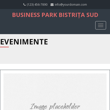
(123) 456-7890
info@yourdomain.com
BUSINESS PARK BISTRIȚA SUD
TOGG
NAVIG
EVENIMENTE