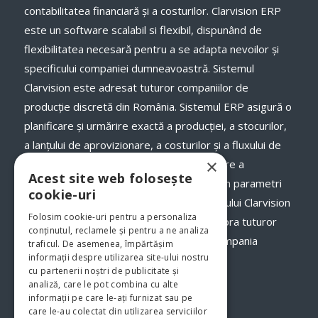
contabilitatea financiară și a costurilor. Clarvision ERP
este un software scalabil si flexibil, dispunând de
flexibilitatea necesară pentru a se adapta nevoilor și
specificului companiei dumneavoastră. Sistemul
Clarvision este adresat tuturor companiilor de
producție discretă din România. Sistemul ERP asigură o
planificare și urmărire exactă a producției, a stocurilor,
a lanţului de aprovizionare, a costurilor și a fluxului de
×
numerar, a termenelor de livrare și onorare a
Acest site web folosește
comenzilor către clienții dumneavoastră, în parametri
cookie-uri
optimi. Odată cu implementarea programului Clarvision
Folosim cookie-uri pentru a personaliza
veți avea o imagine clară, în timp real asupra tuturor
conținutul, reclamele și pentru a ne analiza
proceselor şi fluxurilor de activităţi din compania
traficul. De asemenea, împărtășim
informații despre utilizarea site-ului nostru
dumneavoastră.
www.clarvision.ro
cu partenerii noștri de publicitate și
analiză, care le pot combina cu alte
Str.Nicolae Titulescu 6, Bistrita
informații pe care le-ați furnizat sau pe
care le-au colectat din utilizarea serviciilor