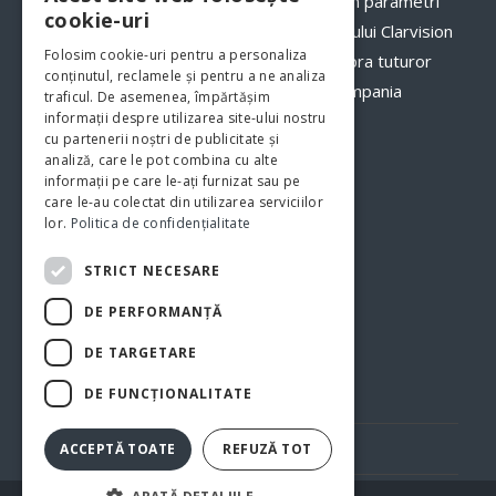
comenzilor către clienții dumneavoastră, în parametri
cookie-uri
optimi. Odată cu implementarea programului Clarvision
Folosim cookie-uri pentru a personaliza
veți avea o imagine clară, în timp real asupra tuturor
conținutul, reclamele și pentru a ne analiza
proceselor şi fluxurilor de activităţi din compania
traficul. De asemenea, împărtășim
informații despre utilizarea site-ului nostru
dumneavoastră.
www.clarvision.ro
cu partenerii noștri de publicitate și
analiză, care le pot combina cu alte
Str.Nicolae Titulescu 6, Bistrita
informații pe care le-ați furnizat sau pe
care le-au colectat din utilizarea serviciilor
Tel. 0040-744-772139
lor.
Politica de confidențialitate
STRICT NECESARE
DE PERFORMANȚĂ
DE TARGETARE
DE FUNCŢIONALITATE
Politica de confidentialitate
Politica cookie
ACCEPTĂ TOATE
REFUZĂ TOT