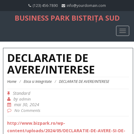
(123) 456-7890
info@yourdomain.com
BUSINESS PARK BISTRIȚA SUD
TOGG
NAVIG
DECLARATIE DE
AVERE/INTERESE
Home
/
Etica si Integritate
/
DECLARATIE DE AVERE/INTERESE
Standard
by
admin
mai 30, 2024
No Comments
http://www.bizpark.ro/wp-
content/uploads/2024/05/DECLARATIE-DE-AVERE-SI-DE-