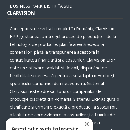
BUSINESS PARK BISTRIȚA SUD
CLARVISION
Conceput și dezvoltat complet în România, Clarvision
ERP gestionează întregul proces de producție – de la
tehnologia de producție, planificarea și execuţia
comenzilor, până la transpunerea acestora în
contabilitatea financiară și a costurilor. Clarvision ERP
este un software scalabil si flexibil, dispunând de
flexibilitatea necesară pentru a se adapta nevoilor și
specificului companiei dumneavoastră. Sistemul
Clarvision este adresat tuturor companiilor de
producție discretă din România. Sistemul ERP asigură o
planificare și urmărire exactă a producției, a stocurilor,
a lanţului de aprovizionare, a costurilor și a fluxului de
×
numerar, a termenelor de livrare și onorare a
Acest site web folosește