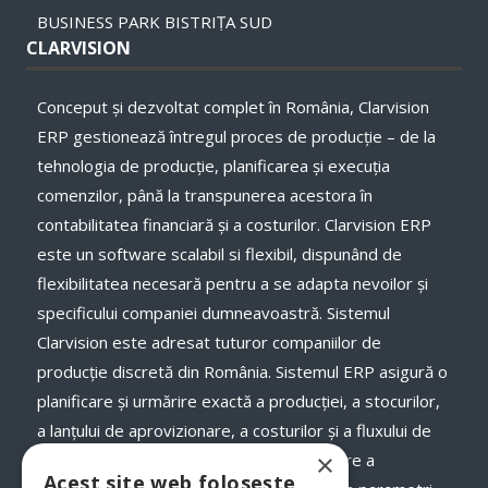
BUSINESS PARK BISTRIȚA SUD
CLARVISION
Conceput și dezvoltat complet în România, Clarvision
ERP gestionează întregul proces de producție – de la
tehnologia de producție, planificarea și execuţia
comenzilor, până la transpunerea acestora în
contabilitatea financiară și a costurilor. Clarvision ERP
este un software scalabil si flexibil, dispunând de
flexibilitatea necesară pentru a se adapta nevoilor și
specificului companiei dumneavoastră. Sistemul
Clarvision este adresat tuturor companiilor de
producție discretă din România. Sistemul ERP asigură o
planificare și urmărire exactă a producției, a stocurilor,
a lanţului de aprovizionare, a costurilor și a fluxului de
×
numerar, a termenelor de livrare și onorare a
Acest site web folosește