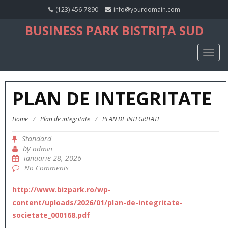
(123) 456-7890
info@yourdomain.com
BUSINESS PARK BISTRIȚA SUD
TOGG
NAVIG
PLAN DE INTEGRITATE
Home
/
Plan de integritate
/
PLAN DE INTEGRITATE
Standard
by
admin
ianuarie 28, 2026
No Comments
http://www.bizpark.ro/wp-
content/uploads/2026/01/plan-de-integritate-
societate_000168.pdf