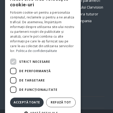
comenzilor către clienții dumneavoastră, în parametri
cookie-uri
optimi. Odată cu implementarea programului Clarvision
Folosim cookie-uri pentru a personaliza
veți avea o imagine clară, în timp real asupra tuturor
conținutul, reclamele și pentru a ne analiza
proceselor şi fluxurilor de activităţi din compania
traficul. De asemenea, împărtășim
informații despre utilizarea site-ului nostru
dumneavoastră.
www.clarvision.ro
cu partenerii noștri de publicitate și
analiză, care le pot combina cu alte
Str.Nicolae Titulescu 6, Bistrita
informații pe care le-ați furnizat sau pe
care le-au colectat din utilizarea serviciilor
Tel. 0040-744-772139
lor.
Politica de confidențialitate
STRICT NECESARE
DE PERFORMANȚĂ
DE TARGETARE
DE FUNCŢIONALITATE
Politica de confidentialitate
Politica cookie
ACCEPTĂ TOATE
REFUZĂ TOT