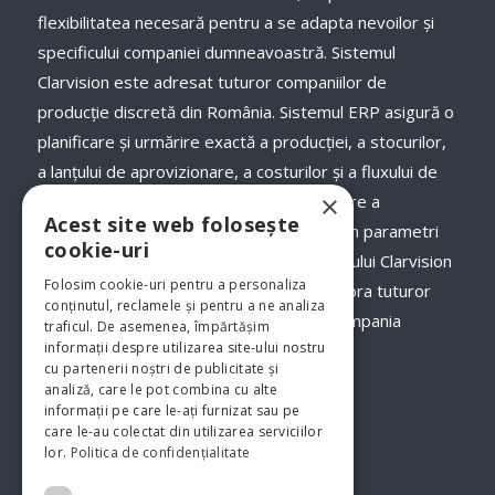
flexibilitatea necesară pentru a se adapta nevoilor și
specificului companiei dumneavoastră. Sistemul
Clarvision este adresat tuturor companiilor de
producție discretă din România. Sistemul ERP asigură o
planificare și urmărire exactă a producției, a stocurilor,
a lanţului de aprovizionare, a costurilor și a fluxului de
×
numerar, a termenelor de livrare și onorare a
Acest site web folosește
comenzilor către clienții dumneavoastră, în parametri
cookie-uri
optimi. Odată cu implementarea programului Clarvision
Folosim cookie-uri pentru a personaliza
veți avea o imagine clară, în timp real asupra tuturor
conținutul, reclamele și pentru a ne analiza
proceselor şi fluxurilor de activităţi din compania
traficul. De asemenea, împărtășim
informații despre utilizarea site-ului nostru
dumneavoastră.
www.clarvision.ro
cu partenerii noștri de publicitate și
analiză, care le pot combina cu alte
Str.Nicolae Titulescu 6, Bistrita
informații pe care le-ați furnizat sau pe
care le-au colectat din utilizarea serviciilor
Tel. 0040-744-772139
lor.
Politica de confidențialitate