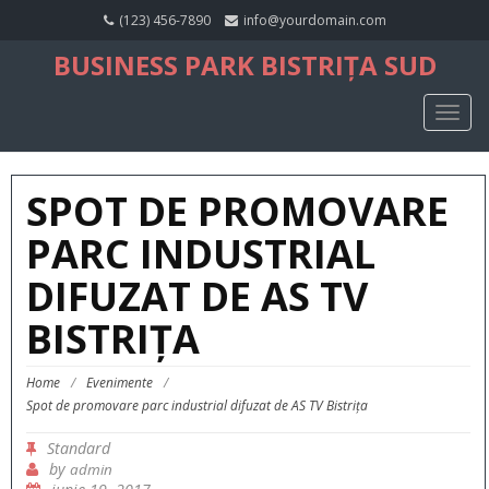
(123) 456-7890
info@yourdomain.com
BUSINESS PARK BISTRIȚA SUD
TOGG
NAVIG
SPOT DE PROMOVARE
PARC INDUSTRIAL
DIFUZAT DE AS TV
BISTRIȚA
Home
/
Evenimente
/
Spot de promovare parc industrial difuzat de AS TV Bistrița
Standard
by
admin