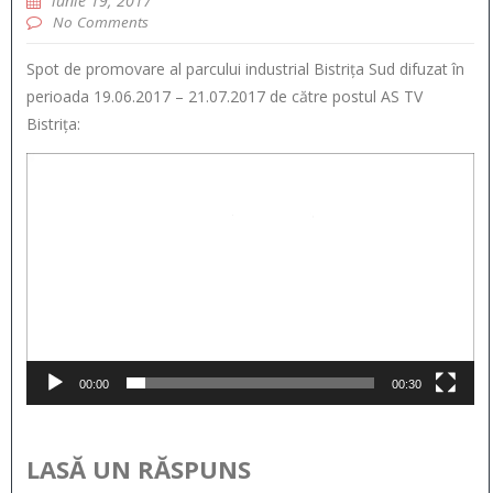
iunie 19, 2017
No Comments
Spot de promovare al parcului industrial Bistrița Sud difuzat în
perioada 19.06.2017 – 21.07.2017 de către postul AS TV
Bistrița:
Player
video
00:00
00:30
LASĂ UN RĂSPUNS