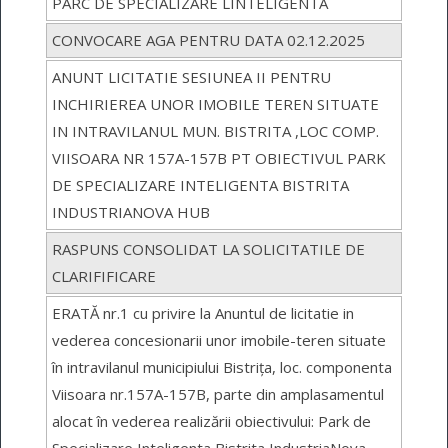
PARC DE SPECIALIZARE LINTELIGENTA
CONVOCARE AGA PENTRU DATA 02.12.2025
ANUNT LICITATIE SESIUNEA II PENTRU
INCHIRIEREA UNOR IMOBILE TEREN SITUATE
IN INTRAVILANUL MUN. BISTRITA ,LOC COMP.
VIISOARA NR 157A-157B PT OBIECTIVUL PARK
DE SPECIALIZARE INTELIGENTA BISTRITA
INDUSTRIANOVA HUB
RASPUNS CONSOLIDAT LA SOLICITATILE DE
CLARIFIFICARE
ERATĂ nr.1 cu privire la Anuntul de licitatie in
vederea concesionarii unor imobile-teren situate
în intravilanul municipiului Bistrița, loc. componenta
Viisoara nr.157A-157B, parte din amplasamentul
alocat în vederea realizării obiectivului: Park de
Specializare Inteligenta Bistrita IndustriaNova