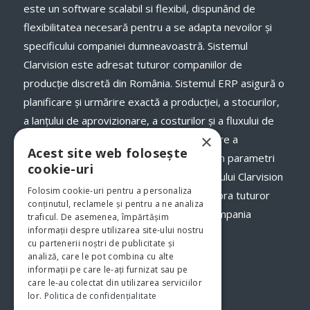
este un software scalabil si flexibil, dispunând de
flexibilitatea necesară pentru a se adapta nevoilor și
specificului companiei dumneavoastră. Sistemul
Clarvision este adresat tuturor companiilor de
producție discretă din România. Sistemul ERP asigură o
planificare și urmărire exactă a producției, a stocurilor,
a lanţului de aprovizionare, a costurilor și a fluxului de
×
numerar, a termenelor de livrare și onorare a
Acest site web folosește
comenzilor către clienții dumneavoastră, în parametri
cookie-uri
optimi. Odată cu implementarea programului Clarvision
Folosim cookie-uri pentru a personaliza
veți avea o imagine clară, în timp real asupra tuturor
conținutul, reclamele și pentru a ne analiza
proceselor şi fluxurilor de activităţi din compania
traficul. De asemenea, împărtășim
informații despre utilizarea site-ului nostru
dumneavoastră.
www.clarvision.ro
cu partenerii noștri de publicitate și
analiză, care le pot combina cu alte
Str.Nicolae Titulescu 6, Bistrita
informații pe care le-ați furnizat sau pe
care le-au colectat din utilizarea serviciilor
Tel. 0040-744-772139
lor.
Politica de confidențialitate