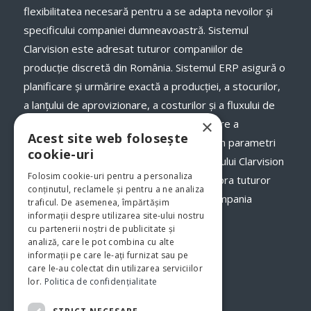
flexibilitatea necesară pentru a se adapta nevoilor și
specificului companiei dumneavoastră. Sistemul
Clarvision este adresat tuturor companiilor de
producție discretă din România. Sistemul ERP asigură o
planificare și urmărire exactă a producției, a stocurilor,
a lanţului de aprovizionare, a costurilor și a fluxului de
×
numerar, a termenelor de livrare și onorare a
Acest site web folosește
comenzilor către clienții dumneavoastră, în parametri
cookie-uri
optimi. Odată cu implementarea programului Clarvision
Folosim cookie-uri pentru a personaliza
veți avea o imagine clară, în timp real asupra tuturor
conținutul, reclamele și pentru a ne analiza
proceselor şi fluxurilor de activităţi din compania
traficul. De asemenea, împărtășim
informații despre utilizarea site-ului nostru
dumneavoastră.
www.clarvision.ro
cu partenerii noștri de publicitate și
analiză, care le pot combina cu alte
Str.Nicolae Titulescu 6, Bistrita
informații pe care le-ați furnizat sau pe
care le-au colectat din utilizarea serviciilor
Tel. 0040-744-772139
lor.
Politica de confidențialitate