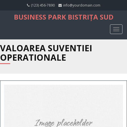
(123) 456-7890
info@yourdomain.com
BUSINESS PARK BISTRIȚA SUD
TOGG
NAVIG
VALOAREA SUVENTIEI
OPERATIONALE