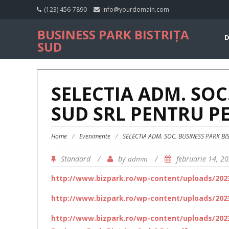
(123) 456-7890
info@yourdomain.com
BUSINESS PARK BISTRIȚA
D
SUD
SELECTIA ADM. SOC
SUD SRL PENTRU P
Home
/
Evenimente
/
SELECTIA ADM. SOC. BUSINESS PARK B
Standard
/
by
/
februarie 14, 2
admin
http://www.bizpark.ro/wp-content/uploads/2023
http://www.bizpark.ro/wp-content/uploads/20
http://www.bizpark.ro/wp-content/uploads/2023