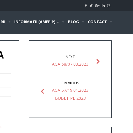
RII
INFORMATII (AMEPIP)
BLOG
CONTACT
A
NEXT
AGA 58/07.03.2023
PREVIOUS
AGA 57/19.01.2023
BUBET PE 2023
-