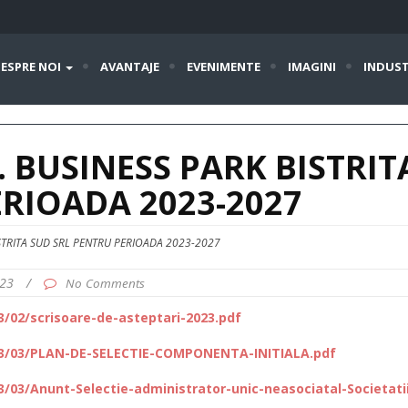
ESPRE NOI
AVANTAJE
EVENIMENTE
IMAGINI
INDUST
. BUSINESS PARK BISTRIT
ERIOADA 2023-2027
ISTRITA SUD SRL PENTRU PERIOADA 2023-2027
023
/
No Comments
/02/scrisoare-de-asteptari-2023.pdf
23/03/PLAN-DE-SELECTIE-COMPONENTA-INITIALA.pdf
/03/Anunt-Selectie-administrator-unic-neasociatal-Societatii