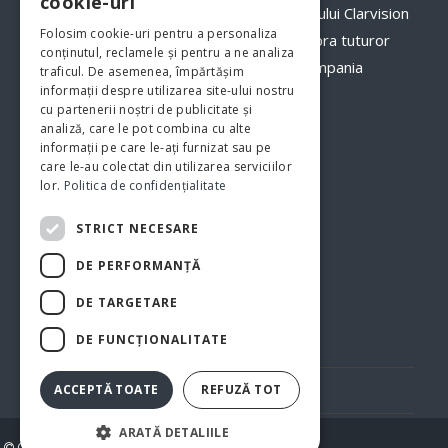
cookie-uri
optimi. Odată cu implementarea programului Clarvision
Folosim cookie-uri pentru a personaliza
veți avea o imagine clară, în timp real asupra tuturor
conținutul, reclamele și pentru a ne analiza
proceselor şi fluxurilor de activităţi din compania
traficul. De asemenea, împărtășim
informații despre utilizarea site-ului nostru
dumneavoastră.
www.clarvision.ro
cu partenerii noștri de publicitate și
analiză, care le pot combina cu alte
Str.Nicolae Titulescu 6, Bistrita
informații pe care le-ați furnizat sau pe
care le-au colectat din utilizarea serviciilor
Tel. 0040-744-772139
lor.
Politica de confidențialitate
STRICT NECESARE
DE PERFORMANȚĂ
DE TARGETARE
DE FUNCŢIONALITATE
Politica de confidentialitate
Politica cookie
ACCEPTĂ TOATE
REFUZĂ TOT
ARATĂ DETALIILE
Copyright 2026 BUSINESS PARK BISTRIȚA SUD