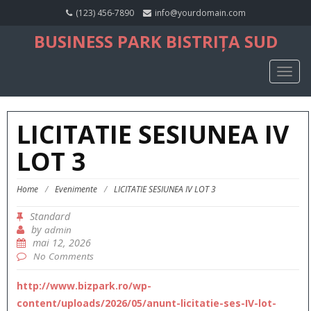
(123) 456-7890
info@yourdomain.com
BUSINESS PARK BISTRIȚA SUD
TOGG
NAVIG
LICITATIE SESIUNEA IV
LOT 3
Home
/
Evenimente
/
LICITATIE SESIUNEA IV LOT 3
Standard
by
admin
mai 12, 2026
No Comments
http://www.bizpark.ro/wp-
content/uploads/2026/05/anunt-licitatie-ses-IV-lot-