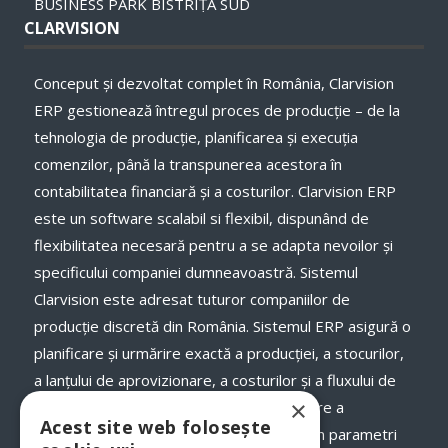
BUSINESS PARK BISTRIȚA SUD
CLARVISION
Conceput și dezvoltat complet în România, Clarvision
ERP gestionează întregul proces de producție – de la
tehnologia de producție, planificarea și execuţia
comenzilor, până la transpunerea acestora în
contabilitatea financiară și a costurilor. Clarvision ERP
este un software scalabil si flexibil, dispunând de
flexibilitatea necesară pentru a se adapta nevoilor și
specificului companiei dumneavoastră. Sistemul
Clarvision este adresat tuturor companiilor de
producție discretă din România. Sistemul ERP asigură o
planificare și urmărire exactă a producției, a stocurilor,
a lanţului de aprovizionare, a costurilor și a fluxului de
×
numerar, a termenelor de livrare și onorare a
Acest site web folosește
comenzilor către clienții dumneavoastră, în parametri