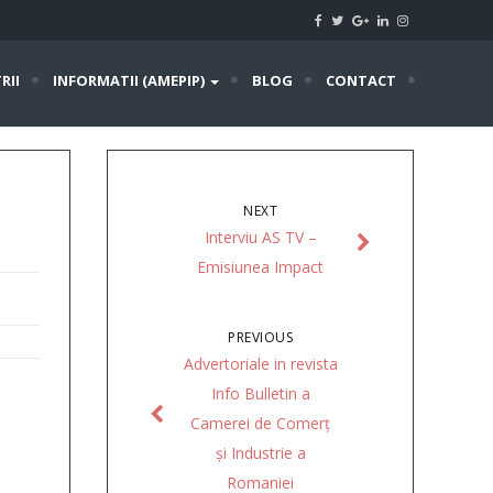
RII
INFORMATII (AMEPIP)
BLOG
CONTACT
NEXT
Interviu AS TV –
Emisiunea Impact
PREVIOUS
Advertoriale in revista
Info Bulletin a
Camerei de Comerț
și Industrie a
Romaniei