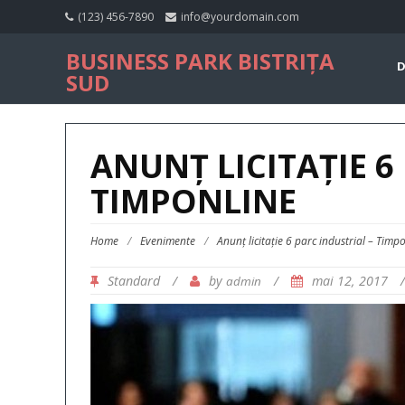
(123) 456-7890
info@yourdomain.com
BUSINESS PARK BISTRIȚA
D
SUD
ANUNȚ LICITAȚIE 6
TIMPONLINE
Home
/
Evenimente
/
Anunț licitație 6 parc industrial – Timp
Standard
/
by
/
mai 12, 2017
admin