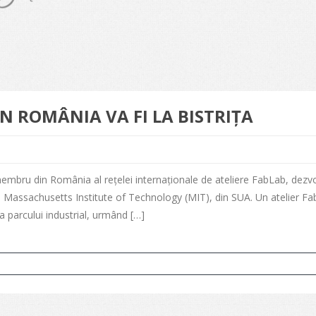
N ROMÂNIA VA FI LA BISTRIȚA
 membru din România al rețelei internaționale de ateliere FabLab, dezv
 Massachusetts Institute of Technology (MIT), din SUA. Un atelier F
nta parcului industrial, urmând […]