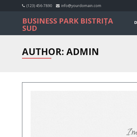
(123) 456-7890
info@yourdomain.com
BUSINESS PARK BISTRIȚA
D
SUD
AUTHOR:
ADMIN