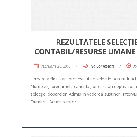
REZULTATELE SELECȚI
CONTABIL/RESURSE UMANE L
februarie 28, 2016
/
No Comments
/
M
Urmare a finalizarii procesului de selectie pentru func
Numele și prenumele candidaților care au depus dosar
selecției dosarelor: Admis În vederea sustinerii interviul
Dumitru, Administrator