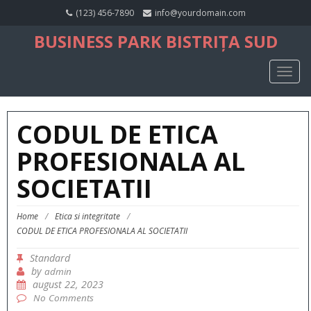
(123) 456-7890
info@yourdomain.com
BUSINESS PARK BISTRIȚA SUD
TOGG
NAVIG
CODUL DE ETICA
PROFESIONALA AL
SOCIETATII
Home
/
Etica si integritate
/
CODUL DE ETICA PROFESIONALA AL SOCIETATII
Standard
by
admin
august 22, 2023
No Comments