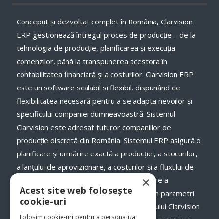
Conceput și dezvoltat complet în România, Clarvision
ERP gestionează întregul proces de producție – de la
tehnologia de producție, planificarea și execuţia
comenzilor, până la transpunerea acestora în
contabilitatea financiară și a costurilor. Clarvision ERP
este un software scalabil si flexibil, dispunând de
flexibilitatea necesară pentru a se adapta nevoilor și
specificului companiei dumneavoastră. Sistemul
Clarvision este adresat tuturor companiilor de
producție discretă din România. Sistemul ERP asigură o
planificare și urmărire exactă a producției, a stocurilor,
a lanţului de aprovizionare, a costurilor și a fluxului de
×
numerar, a termenelor de livrare și onorare a
Acest site web folosește
comenzilor către clienții dumneavoastră, în parametri
cookie-uri
optimi. Odată cu implementarea programului Clarvision
Folosim cookie-uri pentru a personaliza