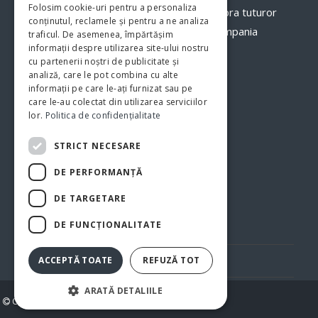
Folosim cookie-uri pentru a personaliza
veți avea o imagine clară, în timp real asupra tuturor
conținutul, reclamele și pentru a ne analiza
proceselor şi fluxurilor de activităţi din compania
traficul. De asemenea, împărtășim
informații despre utilizarea site-ului nostru
dumneavoastră.
www.clarvision.ro
cu partenerii noștri de publicitate și
analiză, care le pot combina cu alte
Str.Nicolae Titulescu 6, Bistrita
informații pe care le-ați furnizat sau pe
care le-au colectat din utilizarea serviciilor
Tel. 0040-744-772139
lor.
Politica de confidențialitate
STRICT NECESARE
DE PERFORMANȚĂ
DE TARGETARE
DE FUNCŢIONALITATE
Politica de confidentialitate
Politica cookie
ACCEPTĂ TOATE
REFUZĂ TOT
ARATĂ DETALIILE
Copyright 2026 BUSINESS PARK BISTRIȚA SUD