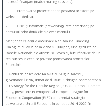
necesită finanțare (match-making sessions).
– Promovarea proiectelor prin postarea acestora pe
website-ul dedicat.
– Discuții informale (networking) între participanți pe
parcursul celor două zile ale evenimentului.
Menționez că edițiile anterioare ale ”Danube Financing
Dialogue” au avut loc la Viena și Ljubljana, fiind găzduite de
Băncile Nationale ale Austriei și Sloveniei, bucurându-se de un
real succes în ceea ce privește promovarea proiectelor
finanțabile.
Cuvântul de deschidere l-a avut dl. Mugur Isărescu,
guvernatorul BNR, urmat de dl. Kurt Puchinger, coordonator al
EU Strategy for the Danube Region (EUSDR). Baronul Bernard
Snoy, președinte internațional al European League for
Economic Cooperation (ELEC) a prezentat strategia de
dezvoltare a Uniunii Europene în perioada 2014-2020, în