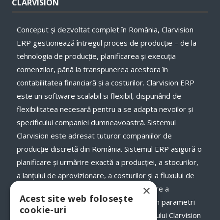
CLARVISION
Conceput și dezvoltat complet în România, Clarvision
ERP gestionează întregul proces de producție – de la
tehnologia de producție, planificarea și execuţia
comenzilor, până la transpunerea acestora în
contabilitatea financiară și a costurilor. Clarvision ERP
este un software scalabil si flexibil, dispunând de
flexibilitatea necesară pentru a se adapta nevoilor și
specificului companiei dumneavoastră. Sistemul
Clarvision este adresat tuturor companiilor de
producție discretă din România. Sistemul ERP asigură o
planificare și urmărire exactă a producției, a stocurilor,
a lanţului de aprovizionare, a costurilor și a fluxului de
×
numerar, a termenelor de livrare și onorare a
Acest site web folosește
comenzilor către clienții dumneavoastră, în parametri
cookie-uri
optimi. Odată cu implementarea programului Clarvision