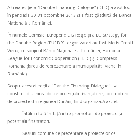
A treia ediție a ”Danube Financing Dialogue” (DFD) a avut loc
în perioada 30-31 octombrie 2013 și a fost găzduită de Banca
Națională a României.
În numele Comisiei Europene DG Regio și a EU Strategy for
the Danube Region (EUSDR), organizatori au fost Metis GmbH
Viena, cu sprijinul Băncii Naționale a României, European
League for Economic Cooperation (ELEC) și Compress
Romania (birou de reprezentare a municipalității Vienei în
România).
Scopul acestei ediții a ”Danube Financing Dialogue” l-a
constituit întâlnirea dintre potențialii finanțatori și promotorii
de proiecte din regiunea Dunării, fiind organizată astfel:
– Întâlniri față-în-față între promotorii de proiecte și
potențialii finanțatori.
– Sesiuni comune de prezentare a proiectelor ce