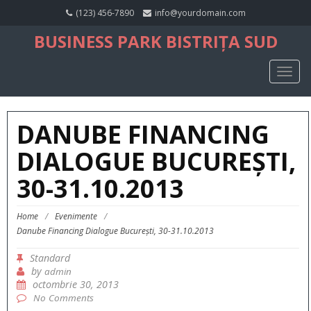
(123) 456-7890
info@yourdomain.com
BUSINESS PARK BISTRIȚA SUD
TOGG
NAVIG
DANUBE FINANCING
DIALOGUE BUCUREȘTI,
30-31.10.2013
Home
/
Evenimente
/
Danube Financing Dialogue București, 30-31.10.2013
Standard
by
admin
octombrie 30, 2013
No Comments