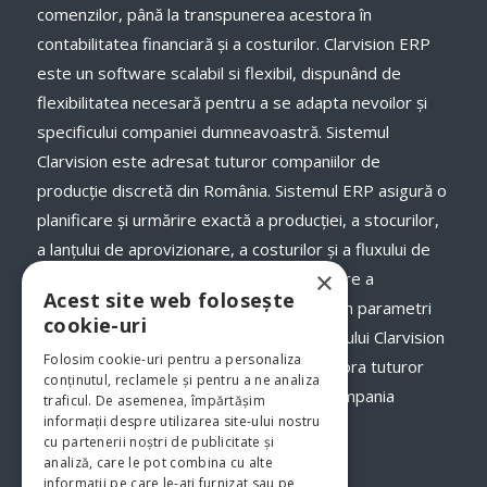
comenzilor, până la transpunerea acestora în
contabilitatea financiară și a costurilor. Clarvision ERP
este un software scalabil si flexibil, dispunând de
flexibilitatea necesară pentru a se adapta nevoilor și
specificului companiei dumneavoastră. Sistemul
Clarvision este adresat tuturor companiilor de
producție discretă din România. Sistemul ERP asigură o
planificare și urmărire exactă a producției, a stocurilor,
a lanţului de aprovizionare, a costurilor și a fluxului de
×
numerar, a termenelor de livrare și onorare a
Acest site web folosește
comenzilor către clienții dumneavoastră, în parametri
cookie-uri
optimi. Odată cu implementarea programului Clarvision
Folosim cookie-uri pentru a personaliza
veți avea o imagine clară, în timp real asupra tuturor
conținutul, reclamele și pentru a ne analiza
proceselor şi fluxurilor de activităţi din compania
traficul. De asemenea, împărtășim
informații despre utilizarea site-ului nostru
dumneavoastră.
www.clarvision.ro
cu partenerii noștri de publicitate și
analiză, care le pot combina cu alte
Str.Nicolae Titulescu 6, Bistrita
informații pe care le-ați furnizat sau pe