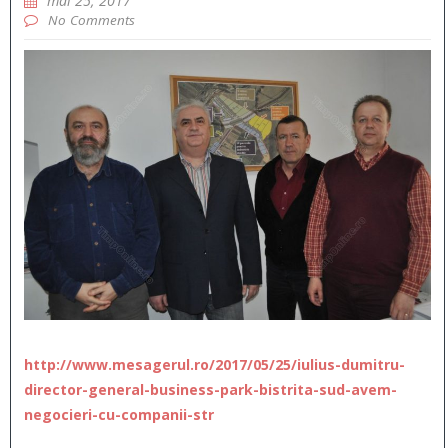
mai 25, 2017
No Comments
http://www.mesagerul.ro/2017/05/25/iulius-dumitru-
director-general-business-park-bistrita-sud-avem-
negocieri-cu-companii-str