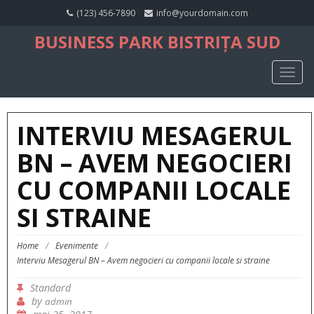
(123) 456-7890
info@yourdomain.com
BUSINESS PARK BISTRIȚA SUD
TOGG
NAVIG
INTERVIU MESAGERUL
BN – AVEM NEGOCIERI
CU COMPANII LOCALE
SI STRAINE
Home
/
Evenimente
/
Interviu Mesagerul BN – Avem negocieri cu companii locale si straine
Standard
by
admin