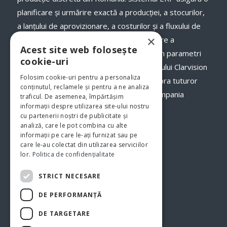
planificare și urmărire exactă a producției, a stocurilor,
a lanţului de aprovizionare, a costurilor și a fluxului de
×
numerar, a termenelor de livrare și onorare a
Acest site web folosește
comenzilor către clienții dumneavoastră, în parametri
cookie-uri
optimi. Odată cu implementarea programului Clarvision
Folosim cookie-uri pentru a personaliza
veți avea o imagine clară, în timp real asupra tuturor
conținutul, reclamele și pentru a ne analiza
proceselor şi fluxurilor de activităţi din compania
traficul. De asemenea, împărtășim
informații despre utilizarea site-ului nostru
dumneavoastră.
www.clarvision.ro
cu partenerii noștri de publicitate și
analiză, care le pot combina cu alte
Str.Nicolae Titulescu 6, Bistrita
informații pe care le-ați furnizat sau pe
care le-au colectat din utilizarea serviciilor
Tel. 0040-744-772139
lor.
Politica de confidențialitate
STRICT NECESARE
DE PERFORMANȚĂ
DE TARGETARE