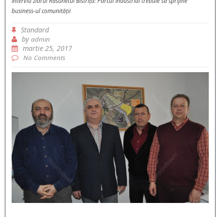
Interviu ziarul Răsunetul Bistrița: Parcul Industrial trebuie să sprijine
business-ul comunității
Standard
by
admin
martie 25, 2017
No Comments