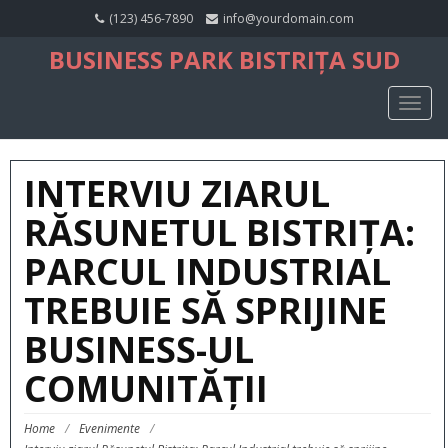
(123) 456-7890
info@yourdomain.com
BUSINESS PARK BISTRIȚA SUD
TOGG
NAVIG
INTERVIU ZIARUL
RĂSUNETUL BISTRIȚA:
PARCUL INDUSTRIAL
TREBUIE SĂ SPRIJINE
BUSINESS-UL
COMUNITĂȚII
Home
/
Evenimente
/