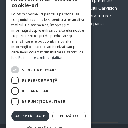
comenzilor către clienții dumneavoastră, în parametri
cookie-uri
optimi. Odată cu implementarea programului Clarvision
Folosim cookie-uri pentru a personaliza
veți avea o imagine clară, în timp real asupra tuturor
conținutul, reclamele și pentru a ne analiza
proceselor şi fluxurilor de activităţi din compania
traficul. De asemenea, împărtășim
informații despre utilizarea site-ului nostru
dumneavoastră.
www.clarvision.ro
cu partenerii noștri de publicitate și
analiză, care le pot combina cu alte
Str.Nicolae Titulescu 6, Bistrita
informații pe care le-ați furnizat sau pe
care le-au colectat din utilizarea serviciilor
Tel. 0040-744-772139
lor.
Politica de confidențialitate
STRICT NECESARE
DE PERFORMANȚĂ
DE TARGETARE
DE FUNCŢIONALITATE
Politica de confidentialitate
Politica cookie
ACCEPTĂ TOATE
REFUZĂ TOT