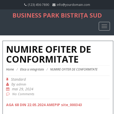
(123) 456-7890
info@yourdomain.com
BUSINESS PARK BISTRIȚA SUD
TOGG
NAVIG
NUMIRE OFITER DE
CONFORMITATE
Home
/
Etica si integritate
/
NUMIRE OFITER DE CONFORMITATE
Standard
by
admin
mai 29, 2024
No Comments
AGA 68 DIN 22.05.2024 AMEPIP site_000343