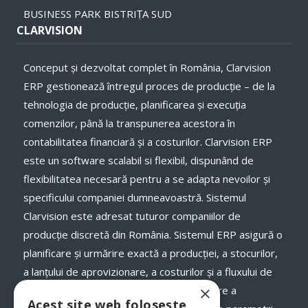
BUSINESS PARK BISTRIȚA SUD
CLARVISION
Conceput și dezvoltat complet în România, Clarvision
ERP gestionează întregul proces de producție – de la
tehnologia de producție, planificarea și execuţia
comenzilor, până la transpunerea acestora în
contabilitatea financiară și a costurilor. Clarvision ERP
este un software scalabil si flexibil, dispunând de
flexibilitatea necesară pentru a se adapta nevoilor și
specificului companiei dumneavoastră. Sistemul
Clarvision este adresat tuturor companiilor de
producție discretă din România. Sistemul ERP asigură o
planificare și urmărire exactă a producției, a stocurilor,
a lanţului de aprovizionare, a costurilor și a fluxului de
×
numerar, a termenelor de livrare și onorare a
Acest site web folosește