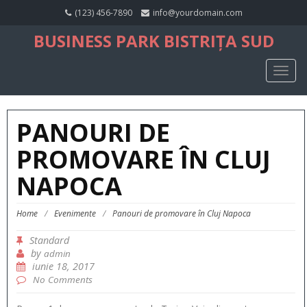
(123) 456-7890
info@yourdomain.com
BUSINESS PARK BISTRIȚA SUD
TOGG
NAVIG
PANOURI DE
PROMOVARE ÎN CLUJ
NAPOCA
Home
/
Evenimente
/
Panouri de promovare în Cluj Napoca
Standard
by
admin
iunie 18, 2017
No Comments