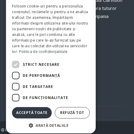
Folosim cookie-uri pentru a personaliza
veți avea o imagine clară, în timp real asupra tuturor
conținutul, reclamele și pentru a ne analiza
proceselor şi fluxurilor de activităţi din compania
traficul. De asemenea, împărtășim
informații despre utilizarea site-ului nostru
dumneavoastră.
www.clarvision.ro
cu partenerii noștri de publicitate și
analiză, care le pot combina cu alte
Str.Nicolae Titulescu 6, Bistrita
informații pe care le-ați furnizat sau pe
care le-au colectat din utilizarea serviciilor
Tel. 0040-744-772139
lor.
Politica de confidențialitate
STRICT NECESARE
DE PERFORMANȚĂ
DE TARGETARE
DE FUNCŢIONALITATE
Politica de confidentialitate
Politica cookie
ACCEPTĂ TOATE
REFUZĂ TOT
ARATĂ DETALIILE
Copyright 2026 BUSINESS PARK BISTRIȚA SUD