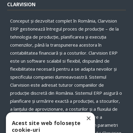
CLARVISION
Conceput și dezvoltat complet în România, Clarvision
ERP gestionează întregul proces de producție – de la
tehnologia de producție, planificarea și execuţia
comenzilor, până la transpunerea acestora în
contabilitatea financiară și a costurilor. Clarvision ERP
este un software scalabil si flexibil, dispunând de
flexibilitatea necesară pentru a se adapta nevoilor și
specificului companiei dumneavoastră. Sistemul
Clarvision este adresat tuturor companiilor de
producție discretă din România. Sistemul ERP asigură o
planificare și urmărire exactă a producției, a stocurilor,
a lanţului de aprovizionare, a costurilor și a fluxului de
×
numerar, a termenelor de livrare și onorare a
Acest site web folosește
comenzilor către clienții dumneavoastră, în parametri
cookie-uri
optimi. Odată cu implementarea programului Clarvision