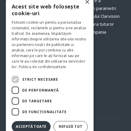
×
numerar, a termenelor de livrare și onorare a
Acest site web folosește
comenzilor către clienții dumneavoastră, în parametri
cookie-uri
optimi. Odată cu implementarea programului Clarvision
Folosim cookie-uri pentru a personaliza
veți avea o imagine clară, în timp real asupra tuturor
conținutul, reclamele și pentru a ne analiza
proceselor şi fluxurilor de activităţi din compania
traficul. De asemenea, împărtășim
informații despre utilizarea site-ului nostru
dumneavoastră.
www.clarvision.ro
cu partenerii noștri de publicitate și
analiză, care le pot combina cu alte
Str.Nicolae Titulescu 6, Bistrita
informații pe care le-ați furnizat sau pe
care le-au colectat din utilizarea serviciilor
Tel. 0040-744-772139
lor.
Politica de confidențialitate
STRICT NECESARE
DE PERFORMANȚĂ
DE TARGETARE
DE FUNCŢIONALITATE
Politica de confidentialitate
Politica cookie
ACCEPTĂ TOATE
REFUZĂ TOT