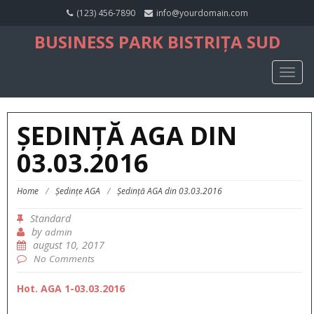
(123) 456-7890
info@yourdomain.com
BUSINESS PARK BISTRIȚA SUD
TOGG
NAVIG
ȘEDINȚĂ AGA DIN
03.03.2016
Home
/
Ședințe AGA
/
Ședință AGA din 03.03.2016
Standard
by
admin
august 10, 2017
No Comments
Hot. AGA 1-03.03.2016