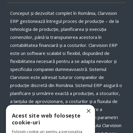
Conceput și dezvoltat complet în România, Clarvision
ERP gestionează întregul proces de producție – de la
tehnologia de producție, planificarea și execuţia
comenzilor, până la transpunerea acestora în
contabilitatea financiară și a costurilor. Clarvision ERP
este un software scalabil si flexibil, dispunând de
flexibilitatea necesară pentru a se adapta nevoilor și
specificului companiei dumneavoastră. Sistemul
Clarvision este adresat tuturor companiilor de
producție discretă din România. Sistemul ERP asigură o
planificare și urmărire exactă a producției, a stocurilor,
a lanţului de aprovizionare, a costurilor și a fluxului de
×
numerar, a termenelor de livrare și onorare a
Acest site web folosește
comenzilor către clienții dumneavoastră, în parametri
cookie-uri
optimi. Odată cu implementarea programului Clarvision
Folosim cookie-uri pentru a personaliza