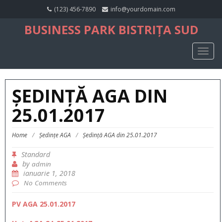
(123) 456-7890
info@yourdomain.com
BUSINESS PARK BISTRIȚA SUD
TOGG
NAVIG
ȘEDINȚĂ AGA DIN
25.01.2017
Home
/
Ședințe AGA
/
Ședință AGA din 25.01.2017
Standard
by
admin
ianuarie 1, 2018
No Comments
PV AGA 25.01.2017