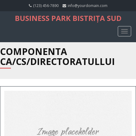
(123) 456-7890
info@yourdomain.com
BUSINESS PARK BISTRIȚA SUD
TOGG
NAVIG
COMPONENTA
CA/CS/DIRECTORATULLUI