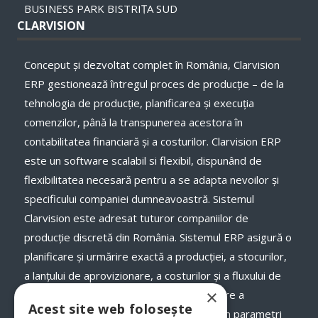
BUSINESS PARK BISTRIȚA SUD
CLARVISION
Conceput și dezvoltat complet în România, Clarvision
ERP gestionează întregul proces de producție – de la
tehnologia de producție, planificarea și execuţia
comenzilor, până la transpunerea acestora în
contabilitatea financiară și a costurilor. Clarvision ERP
este un software scalabil si flexibil, dispunând de
flexibilitatea necesară pentru a se adapta nevoilor și
specificului companiei dumneavoastră. Sistemul
Clarvision este adresat tuturor companiilor de
producție discretă din România. Sistemul ERP asigură o
planificare și urmărire exactă a producției, a stocurilor,
a lanţului de aprovizionare, a costurilor și a fluxului de
×
numerar, a termenelor de livrare și onorare a
Acest site web folosește
comenzilor către clienții dumneavoastră, în parametri