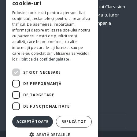
cookie-uri
optimi. Odată cu implementarea programului Clarvision
Folosim cookie-uri pentru a personaliza
veți avea o imagine clară, în timp real asupra tuturor
conținutul, reclamele și pentru a ne analiza
proceselor şi fluxurilor de activităţi din compania
traficul. De asemenea, împărtășim
informații despre utilizarea site-ului nostru
dumneavoastră.
www.clarvision.ro
cu partenerii noștri de publicitate și
analiză, care le pot combina cu alte
Str.Nicolae Titulescu 6, Bistrita
informații pe care le-ați furnizat sau pe
care le-au colectat din utilizarea serviciilor
Tel. 0040-744-772139
lor.
Politica de confidențialitate
STRICT NECESARE
DE PERFORMANȚĂ
DE TARGETARE
DE FUNCŢIONALITATE
Politica de confidentialitate
Politica cookie
ACCEPTĂ TOATE
REFUZĂ TOT
ARATĂ DETALIILE