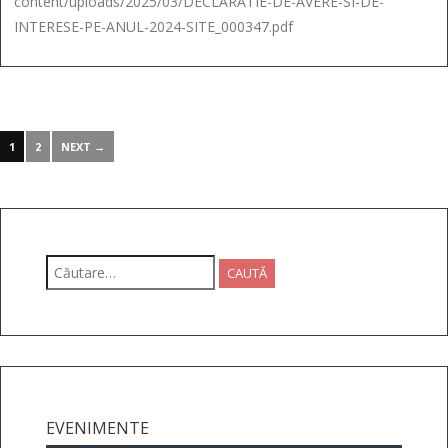
content/uploads/2025/03/DECLARATIE-DE-AVERE-SI-DE-
INTERESE-PE-ANUL-2024-SITE_000347.pdf
1
2
NEXT →
Caută
după:
EVENIMENTE