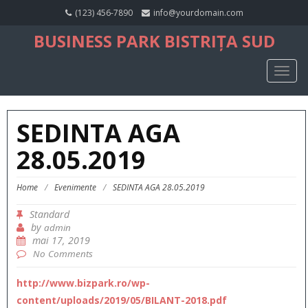
(123) 456-7890
info@yourdomain.com
BUSINESS PARK BISTRIȚA SUD
TOGG
NAVIG
SEDINTA AGA
28.05.2019
Home
/
Evenimente
/
SEDINTA AGA 28.05.2019
Standard
by
admin
mai 17, 2019
No Comments
http://www.bizpark.ro/wp-
content/uploads/2019/05/BILANT-2018.pdf