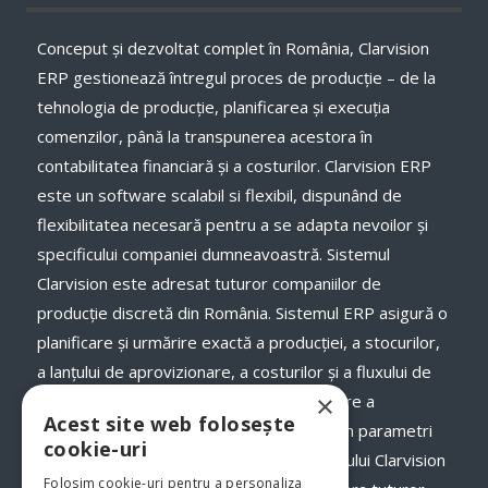
Conceput și dezvoltat complet în România, Clarvision
ERP gestionează întregul proces de producție – de la
tehnologia de producție, planificarea și execuţia
comenzilor, până la transpunerea acestora în
contabilitatea financiară și a costurilor. Clarvision ERP
este un software scalabil si flexibil, dispunând de
flexibilitatea necesară pentru a se adapta nevoilor și
specificului companiei dumneavoastră. Sistemul
Clarvision este adresat tuturor companiilor de
producție discretă din România. Sistemul ERP asigură o
planificare și urmărire exactă a producției, a stocurilor,
a lanţului de aprovizionare, a costurilor și a fluxului de
×
numerar, a termenelor de livrare și onorare a
Acest site web folosește
comenzilor către clienții dumneavoastră, în parametri
cookie-uri
optimi. Odată cu implementarea programului Clarvision
Folosim cookie-uri pentru a personaliza